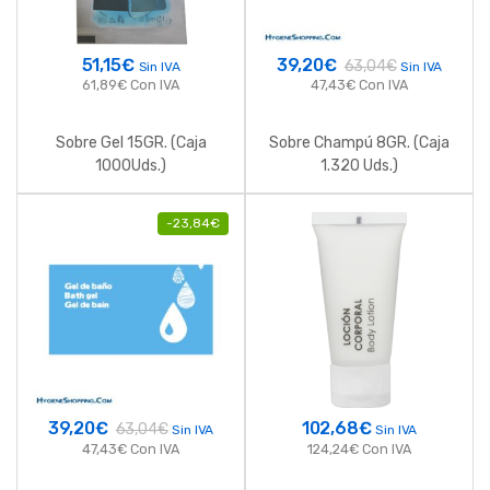
51,15
€
39,20
€
63,04
€
Sin IVA
Sin IVA
61,89
€
Con IVA
47,43
€
Con IVA
Sobre Gel 15GR. (Caja
Sobre Champú 8GR. (Caja
1000Uds.)
1.320 Uds.)
-
23,84
€
39,20
€
102,68
€
63,04
€
Sin IVA
Sin IVA
47,43
€
Con IVA
124,24
€
Con IVA