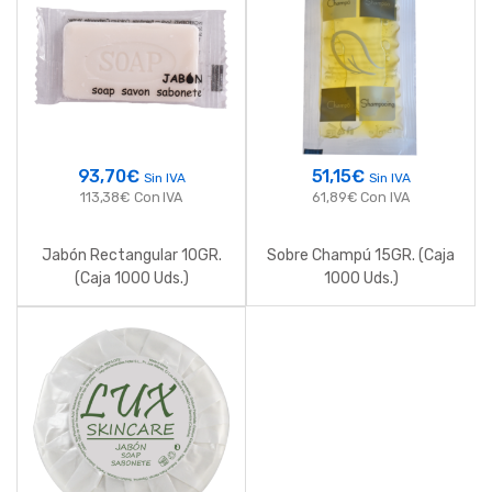
93,70
€
51,15
€
Sin IVA
Sin IVA
113,38
€
Con IVA
61,89
€
Con IVA
Jabón Rectangular 10GR.
Sobre Champú 15GR. (Caja
(Caja 1000 Uds.)
1000 Uds.)